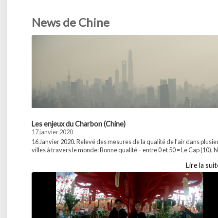
News de Chine
Les enjeux du Charbon (Chine)
17 janvier 2020
16 Janvier 2020. Relevé des mesures de la qualité de l’air dans plusie
villes à travers le monde: Bonne qualité – entre 0 et 50 = Le Cap (10),
York (15), Paris (25), Londres (33), Moscou (37) Qualité moyenne – en
Lire la sui
50 et 100 = Mexico (56), Buenos Aires (70), Hanoi (99) Mauvais pour le
Partager :WhatsApp...