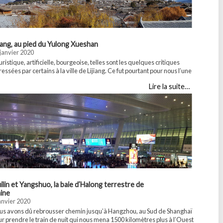
Next
jiang, au pied du Yulong Xueshan
janvier 2020
ristique, artificielle, bourgeoise, telles sont les quelques critiques
essées par certains à la ville de Lijiang. Ce fut pourtant pour nous l’une
 plus belles villes visitées en trois semaines de voyage en Chine.
Lire la suite…
NESCO ne s’y est pas trompée en la classant au Patrimoine Mondial en
7. Son ancienne ville est parfaitement conservée et …
rtager :WhatsApp...
ilin et Yangshuo, la baie d’Halong terrestre de
ine
anvier 2020
us avons dû rebrousser chemin jusqu’à Hangzhou, au Sud de Shanghaï
r prendre le train de nuit qui nous mena 1500 kilomètres plus à l’Ouest