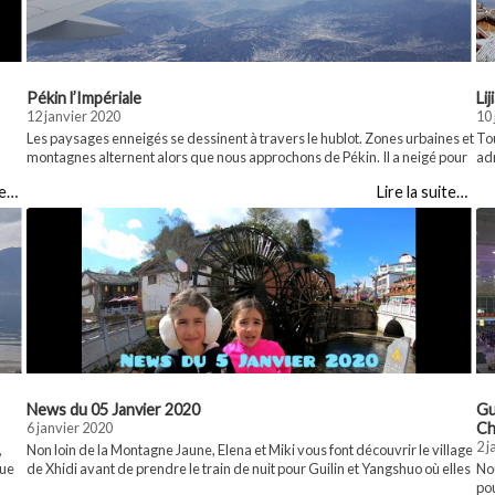
Pékin l’Impériale
Li
12 janvier 2020
10 
Les paysages enneigés se dessinent à travers le hublot. Zones urbaines et
Tou
montagnes alternent alors que nous approchons de Pékin. Il a neigé pour
adr
axi,
le Nouvel An. La troisième fois depuis le début de l’hiver. Avec des
des
te…
Lire la suite…
températures négatives la nuit, les lacs et les rivières sont gelés de
L’U
plusieurs dizaines de centimètres. Le lendemain … Partager :WhatsApp...
199
Pa
News du 05 Janvier 2020
Gu
6 janvier 2020
Ch
2 j
,
Non loin de la Montagne Jaune, Elena et Miki vous font découvrir le village
que
de Xhidi avant de prendre le train de nuit pour Guilin et Yangshuo où elles
No
découvrent des paysages qui leur rappellent un peu le Vietnam et la baie
pou