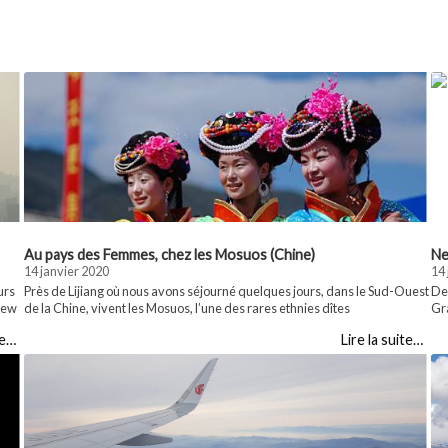
Au pays des Femmes, chez les Mosuos (Chine)
Ne
14 janvier 2020
14 
urs
Près de Lijiang où nous avons séjourné quelques jours, dans le Sud-Ouest
Der
 New
de la Chine, vivent les Mosuos, l’une des rares ethnies dîtes
Gra
tre
“matriarcales”. Nous avons voulu en savoir plus comme vous vous en
la 
te…
Lire la suite…
s …
doutez! Ils sont environ 40 000 personnes vivant sur les contreforts de
plu
l’Himalaya et près du lac Lugu qu’ils appellent le … Partager :WhatsApp...