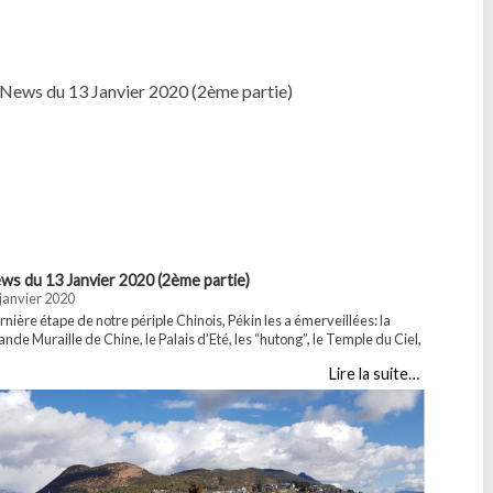
ws du 13 Janvier 2020 (2ème partie)
Montagnes
janvier 2020
30 décemb
nière étape de notre périple Chinois, Pékin les a émerveillées: la
Nous somme
nde Muraille de Chine, le Palais d’Eté, les “hutong”, le Temple du Ciel,
de ceux qu
Cité Interdite…Elena et Miki vous racontent tout. Désolé, c’est un peu
les Montag
Lire la suite…
s long que d’habitude
! Partager :WhatsApp...
presque au
Huangshan 
Partager :