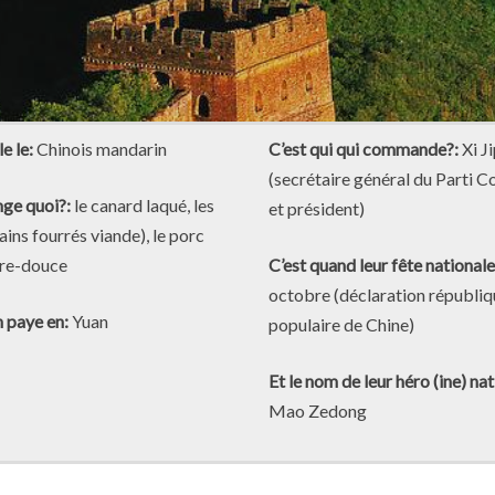
le le:
Chinois mandarin
C’est qui qui commande?:
Xi J
(secrétaire général du Parti 
ge quoi?:
le canard laqué, les
et président)
ains fourrés viande), le porc
gre-douce
C’est quand leur fête national
octobre (déclaration républi
n paye en:
Yuan
populaire de Chine)
Et le nom de leur héro (ine) nat
Mao Zedong