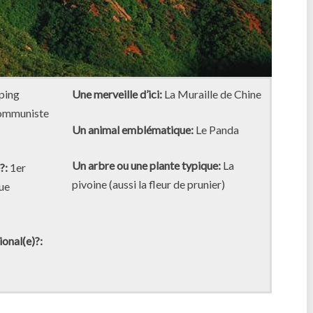
iping
Une merveille d’ici:
La Muraille de Chine
Communiste
Un animal emblématique:
Le Panda
Un arbre ou une plante typique:
La
e?:
1er
pivoine (aussi la fleur de prunier)
que
ional(e)?: