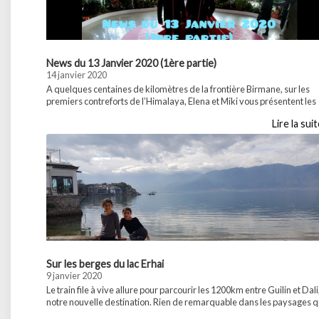
Previ
News du 13 Janvier 2020 (1ère partie)
ous
14 janvier 2020
A quelques centaines de kilomètres de la frontière Birmane, sur les
premiers contreforts de l’Himalaya, Elena et Miki vous présentent les
belles villes de Dali et Lijiang où elles découvrirent les ethnies Bai et N
Lire la sui
la route du thé – chevaux et l’une des dernières langues vivantes
pictographiques. Partager :WhatsApp...
Sur les berges du lac Erhai
9 janvier 2020
Le train file à vive allure pour parcourir les 1200km entre Guilin et Dali
notre nouvelle destination. Rien de remarquable dans les paysages 
nous traversons sauf dans les dernières heures où nous traversons