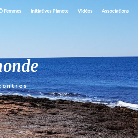
Ô Femmes
Initiatives Planete
Vidéos
Associations
monde
contres