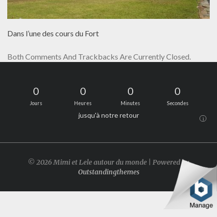
Dans l’une des cours du Fort
Both Comments And Trackbacks Are Currently Closed.
0
0
0
0
Jours
Heures
Minutes
Secondes
jusqu'à notre retour
i
© 2026 Mimi et Lele autour du monde | Powered by
Outstandingthemes