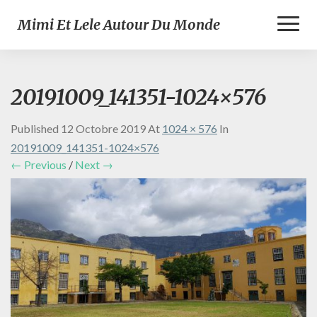
Toggl
Mimi Et Lele Autour Du Monde
Naviga
20191009_141351-1024×576
Published
12 Octobre 2019
At
1024 × 576
In
20191009_141351-1024×576
← Previous
/
Next →