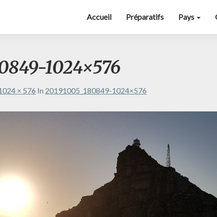
Accueil
Préparatifs
Pays
80849-1024×576
1024 × 576
In
20191005_180849-1024×576