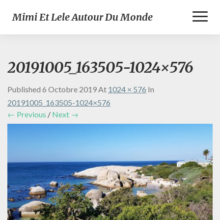
Toggl
Mimi Et Lele Autour Du Monde
Naviga
20191005_163505-1024×576
Published
6 Octobre 2019
At
1024 × 576
In
20191005_163505-1024×576
← Previous
/
Next →