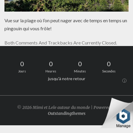
Vue sur la plage où l’on peut nager avec de temps en temps un
pingouin qui vous frôle!
Both Comments And Trackbacks Are Currently Closed.
0
0
0
0
Jours
Heures
Minutes
Secondes
jusqu'à notre retour
i
© 2026 Mimi et Lele autour du monde | Powered by
Outstandingthemes