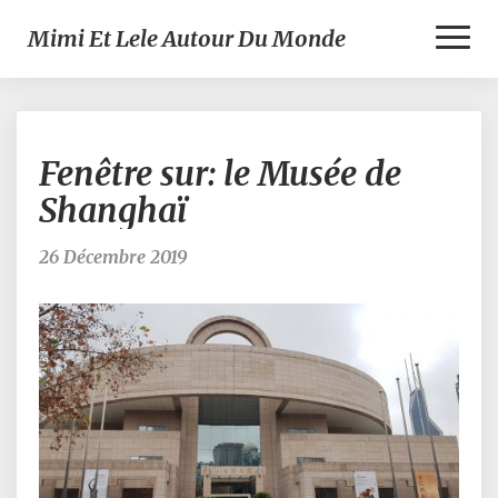
Toggl
Mimi Et Lele Autour Du Monde
Naviga
Fenêtre
Fenêtre sur: le Musée de
sur:
le
Shanghaï
Musée
de
26 Décembre 2019
Shanghaï