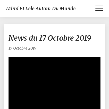
Toggl
Mimi Et Lele Autour Du Monde
Naviga
News
News du 17 Octobre 2019
du
17
Octobre
17 Octobre 2019
2019