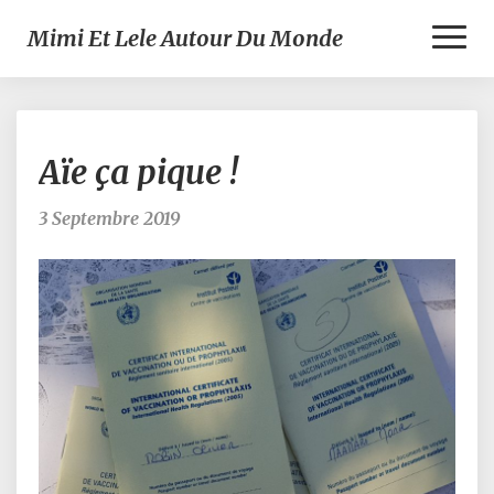
Toggl
Mimi Et Lele Autour Du Monde
Naviga
Aïe
Aïe ça pique !
ça
pique
!
3 Septembre 2019